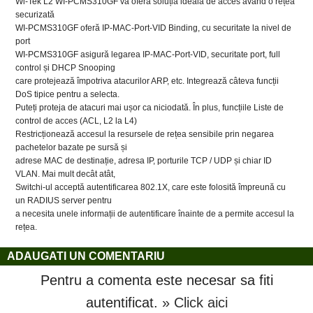
Wi-Tek L2 WI-PCMS310GF vă oferă soluția ideală de acces având o rețea
securizată
WI-PCMS310GF oferă IP-MAC-Port-VID Binding, cu securitate la nivel de
port
WI-PCMS310GF asigură legarea IP-MAC-Port-VID, securitate port, full
control și DHCP Snooping
care protejează împotriva atacurilor ARP, etc. Integrează câteva funcții
DoS tipice pentru a selecta.
Puteți proteja de atacuri mai ușor ca niciodată. În plus, funcțiile Liste de
control de acces (ACL, L2 la L4)
Restricționează accesul la resursele de rețea sensibile prin negarea
pachetelor bazate pe sursă și
adrese MAC de destinație, adresa IP, porturile TCP / UDP și chiar ID
VLAN. Mai mult decât atât,
Switchi-ul acceptă autentificarea 802.1X, care este folosită împreună cu
un RADIUS server pentru
a necesita unele informații de autentificare înainte de a permite accesul la
rețea.
ADAUGATI UN COMENTARIU
Pentru a comenta este necesar sa fiti
autentificat.
» Click aici