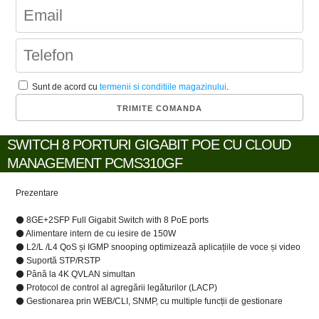
Sunt de acord cu
termenii si conditiile magazinului
.
SWITCH 8 PORTURI GIGABIT POE CU CLOUD
MANAGEMENT PCMS310GF
Prezentare
⚫ 8GE+2SFP Full Gigabit Switch with 8 PoE ports
⚫ Alimentare intern de cu iesire de 150W
⚫ L2/L /L4 QoS și IGMP snooping optimizează aplicațiile de voce și video
⚫ Suportă STP/RSTP
⚫ Până la 4K QVLAN simultan
⚫ Protocol de control al agregării legăturilor (LACP)
⚫ Gestionarea prin WEB/CLI, SNMP, cu multiple funcții de gestionare