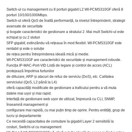
Switch-ul cu management cu 8 porturi gigabit L2 WI-PCMS310GF oferă 8
porturi 10/100/1000Mbps.
Switch-ul oferă QoS de înaltă performanță, la nivelul întreprinderii, strategii
avansate de securitate
și bogate caracteristici de gestionare a stratului 2. Mai mult Switchi-ul este
echipat și cu 2 sloturi
SFP gigabit, extinzându-vă rețeaua în mod flexibil. WI-PCMS310GF este
rentabil și este o soluție
de rețea pentru întreprinderea ideală mică și medie.
WI-PCMS310GF are caracteristici de securitate și management robuste.
Funcția IP-MAC-Port-VID Listă de legare și control de acces (ACL)
protejează împotriva furtunilor
de difuzare, ARP și atacuri de refuz de serviciu (DoS), etc. Calitatea
serviciului (QoS, L2 până la L4)
oferă capacități modificate de gestionare a traficului pentru a vă muta
datele mai ușor și mai rapid.
Interfață de gestionare web ușor de utilizat, împreună cu CLI, SNMP,
înseamnă management și
configurare mai rapidă, cu mai puțin timp de oprire. Pentru entități, grup de
lucru și departamente
Ce necesită capacitatea de comutare la gigabit Layer 2 sensibilă la
costuri, Switchi-ul cu management