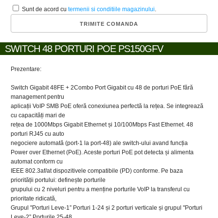
Sunt de acord cu
termenii si conditiile magazinului
.
SWITCH 48 PORTURI POE PS150GFV
Prezentare:
Switch Gigabit 48FE + 2Combo Port Gigabit cu 48 de porturi PoE fără
management pentru
aplicații VoIP SMB PoE oferă conexiunea perfectă la rețea. Se integrează
cu capacități mari de
rețea de 1000Mbps Gigabit Ethernet și 10/100Mbps Fast Ethernet. 48
porturi RJ45 cu auto
negociere automată (port-1 la port-48) ale switch-ului avand funcția
Power over Ethernet (PoE). Aceste porturi PoE pot detecta și alimenta
automat conform cu
IEEE 802.3af/at dispozitivele compatibile (PD) conforme. Pe baza
priorității portului: definește porturile
grupului cu 2 niveluri pentru a menține porturile VoIP la transferul cu
prioritate ridicată,
Grupul "Porturi Leve-1” Porturi 1-24 și 2 porturi verticale și grupul "Porturi
Leve-2” Porturile 25-48,