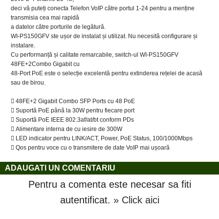
deci vă puteți conecta Telefon VoIP către portul 1-24 pentru a menține
transmisia cea mai rapidă
a datelor către porturile de legătură.
WI-PS150GFV ste ușor de instalat și utilizat. Nu necesită configurare și
instalare.
Cu performanță și calitate remarcabile, switch-ul WI-PS150GFV
48FE+2Combo Gigabit cu
48-Port PoE este o selecție excelentă pentru extinderea rețelei de acasă
sau de birou.
 48FE+2 Gigabit Combo SFP Ports cu 48 PoE
 Suportă PoE până la 30W pentru fiecare port
 Suportă PoE IEEE 802.3af/at/bt conform PDs
 Alimentare interna de cu iesire de 300W
 LED indicator pentru LINK/ACT, Power, PoE Status, 100/1000Mbps
 Qos pentru voce cu o transmitere de date VoIP mai ușoară
ADAUGATI UN COMENTARIU
Pentru a comenta este necesar sa fiti
autentificat.
» Click aici