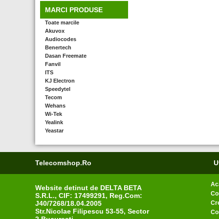
MARCI PRODUSE
Toate marcile
Akuvox
Audiocodes
Benertech
Dasan Freemate
Fanvil
ITS
KJ Electron
Speedytel
Tecom
Wehans
Wi-Tek
Yealink
Yeastar
Telecomshop.ro
U
Ac
Website detinut de DELTA BETA
Co
S.R.L., CIF: 17499291, Reg.Com:
J40/7268/18.04.2005
Cr
Str.Nicolae Filipescu 53-55, Sector
Co
2 Bucuresti