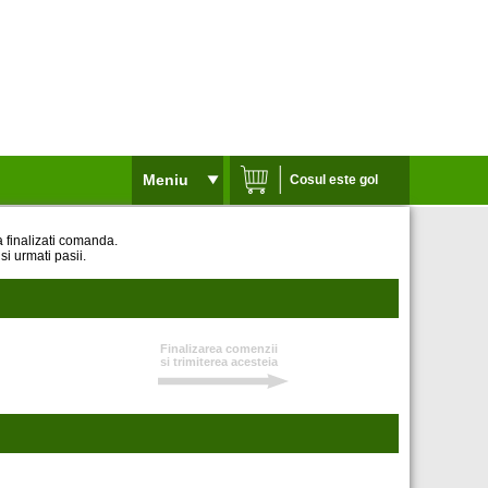
Meniu
Cosul este gol
 finalizati comanda.
 urmati pasii.
Finalizarea comenzii
si trimiterea acesteia