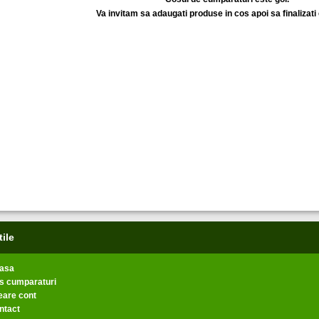
Va invitam sa adaugati produse in cos apoi sa finalizat
tile
asa
s cumparaturi
eare cont
ntact