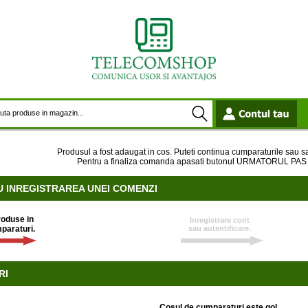
Produsul a fost adaugat in cos. Puteti continua cumparaturile sau sa
Pentru a finaliza comanda apasati butonul URMATORUL PAS si
U INREGISTRAREA UNEI COMENZI
oduse in
Inregistrare cont
paraturi.
sau autentificare.
RI
Cosul de cumparaturi este gol.