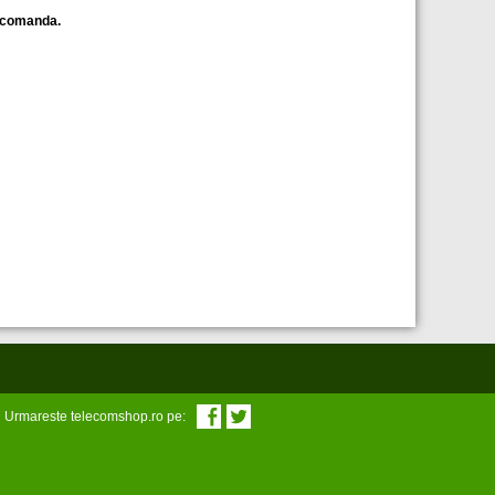
i comanda.
Urmareste telecomshop.ro pe: